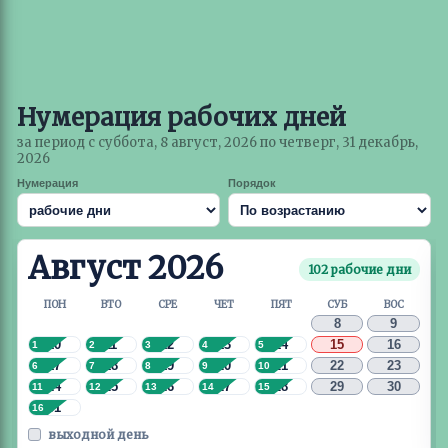
Нумерация рабочих дней
за период с суббота, 8 август, 2026 по четверг, 31 декабрь,
2026
Нумерация
Порядок
Август 2026
102 рабочие дни
ПОН
ВТО
СРЕ
ЧЕТ
ПЯТ
СУБ
ВОС
8
9
10
11
12
13
14
15
16
1
2
3
4
5
17
18
19
20
21
22
23
6
7
8
9
10
24
25
26
27
28
29
30
11
12
13
14
15
31
16
выходной день