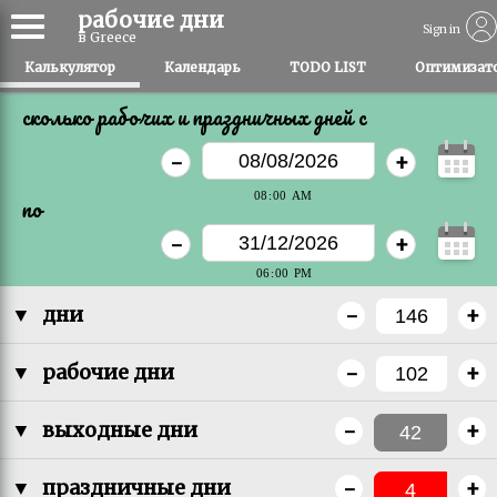
рабочие дни
Sign in
в Greece
Калькулятор
Календарь
TODO LIST
Оптимизато
сколько рабочих и праздничных дней c
-
+
по
-
+
-
+
▼
дни
-
+
▼
рабочие дни
-
+
▼
выходные дни
-
+
▼
праздничные дни