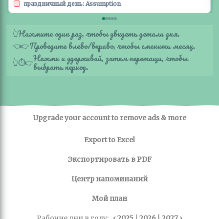
праздничный день: Assumption
Нажмите один раз, чтобы увидеть детали дня.
👆
Проведите влево/вправо, чтобы сменить месяц.
👈
👉
Нажми и удерживай, затем перетащи, чтобы
👆
⏱️
👉
выбрать период.
Upgrade your account to remove ads & more
Export to Excel
Экспортировать в PDF
Центр напоминаний
Мой план
Рабочие дни в году:
‹ 2025
|
2026
|
2027 ›